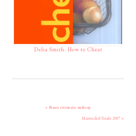
Delia Smith: How to Cheat
Vorig
« Braun citromatic miskoop
bericht:
Volgend
Masterchef finale 2007 »
bericht: