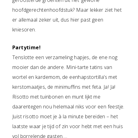
geroosterde groenten uit het ‘gewone’
hoofdgerechtenhoofdstuk? Maar lekker ziet het
er allemaal zeker uit, dus hier past geen
kniesoren.
Partytime!
Tenslotte een verzameling hapjes, de ene nog
mooier dan de andere. Mini-tarte tatins van
wortel en kardemom, de eenhapstortilla’s met
kerstomaatjes, de minimuffins met feta. Ja! Ja!
Risotto met tuinbonen en munt lijkt me
daarentegen nou helemaal niks voor een feestje.
Juist risotto moet je à la minute bereiden – het
laatste waar je tijd of zin voor hebt met een huis
vol borrelende gasten….