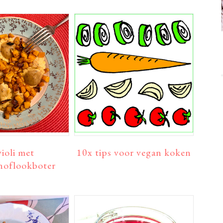
ioli met
10x tips voor vegan koken
noflookboter