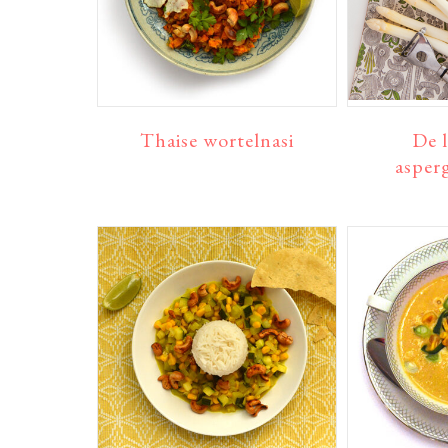
Thaise wortelnasi
De 
asper