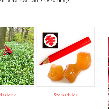
 informatie over allerlei kookwaardige
 daslook
Stemadvies