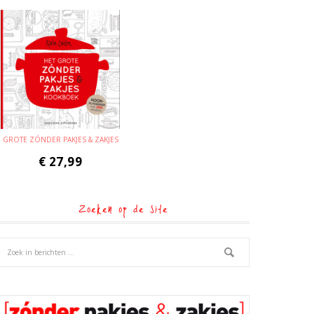
GROTE ZÓNDER PAKJES & ZAKJES
€
27,99
Zoeken op de site