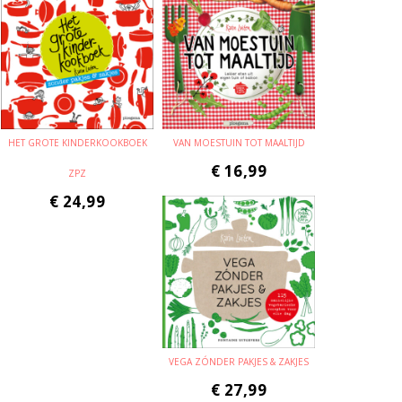
HET GROTE KINDERKOOKBOEK
VAN MOESTUIN TOT MAALTIJD
€
16,99
ZPZ
€
24,99
VEGA ZÓNDER PAKJES & ZAKJES
€
27,99