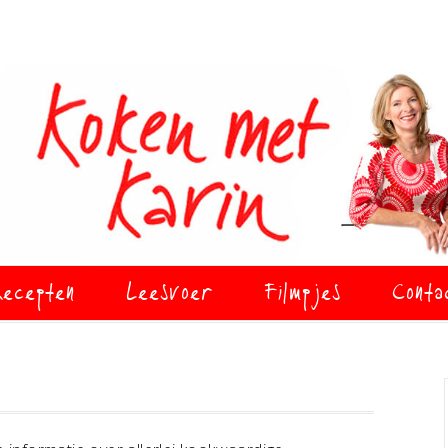
ecepten
Leesvoer
Filmpjes
Conta