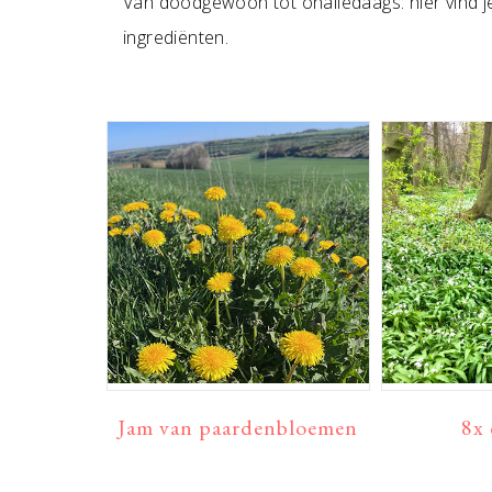
Van doodgewoon tot onalledaags: hier vind je
ingrediënten.
Jam van paardenbloemen
8x