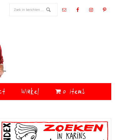
ct
Winkel
0 items
Primaire
Sidebar