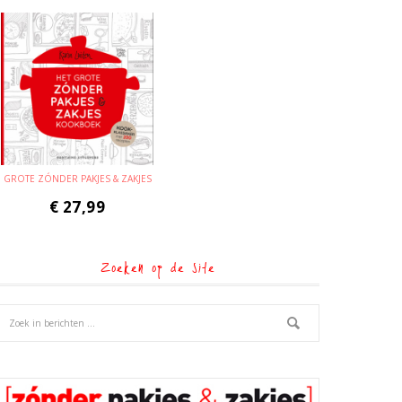
GROTE ZÓNDER PAKJES & ZAKJES
€
27,99
Zoeken op de site