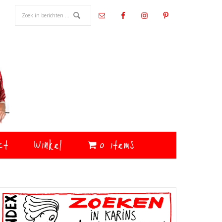
ct
Winkel
0 items
Primaire
Sidebar