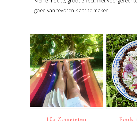
Kleine moeite, groot effect: met voorgerechte
goed van tevoren klaar te maken.
10x Zomereten
Pools r