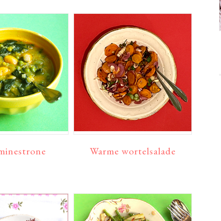
minestrone
Warme wortelsalade