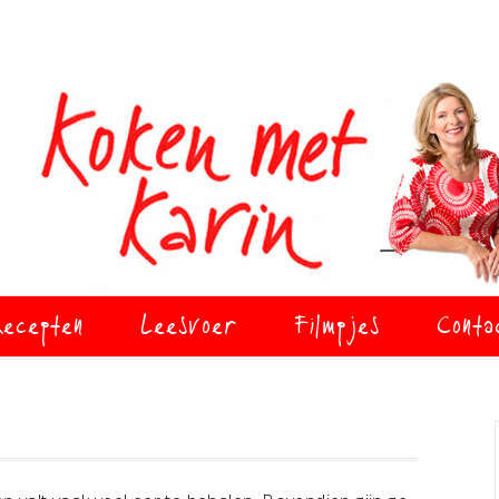
ecepten
Leesvoer
Filmpjes
Conta