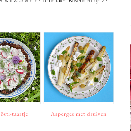
n valt vaak veel eer te behalen. Bovendien zijn ze
östi-taartje
Asperges met druiven