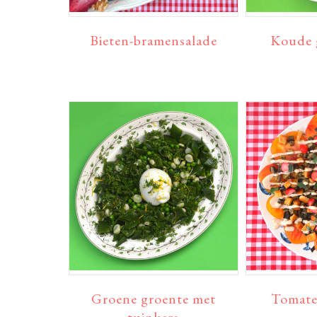
Bieten-bramensalade
Koude 
Groene groente met
Tomate
tuinkers