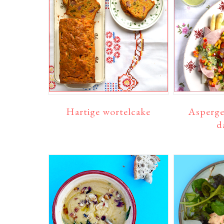
Hartige wortelcake
Asperge
d