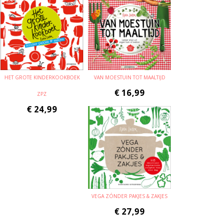
HET GROTE KINDERKOOKBOEK
VAN MOESTUIN TOT MAALTIJD
€
16,99
ZPZ
€
24,99
VEGA ZÓNDER PAKJES & ZAKJES
€
27,99