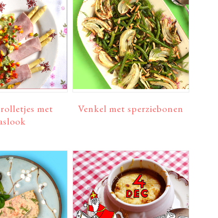
rolletjes met
Venkel met sperziebonen
aslook