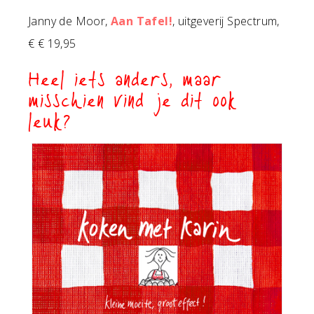
Janny de Moor,
Aan Tafel!
, uitgeverij Spectrum,
€ € 19,95
Heel iets anders, maar
misschien vind je dit ook
leuk?