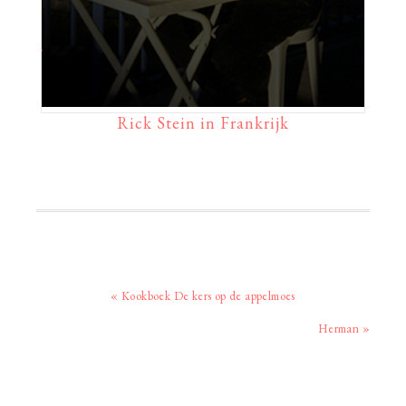
Rick Stein in Frankrijk
Vorig
« Kookboek De kers op de appelmoes
bericht:
Volgend
Herman »
bericht: