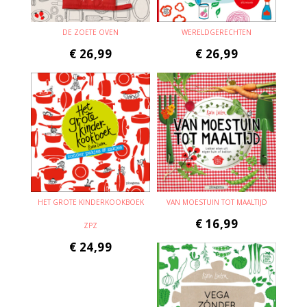
DE ZOETE OVEN
WERELDGERECHTEN
€
26,99
€
26,99
HET GROTE KINDERKOOKBOEK
VAN MOESTUIN TOT MAALTIJD
€
16,99
ZPZ
€
24,99