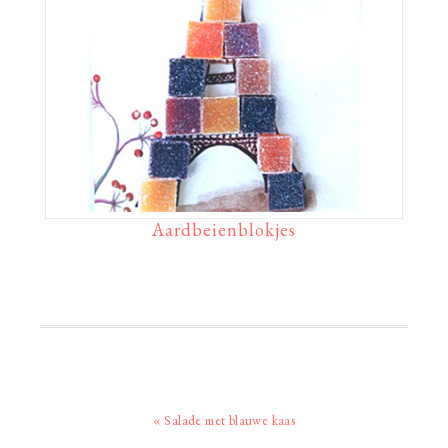
Aardbeienblokjes
Vorig
« Salade met blauwe kaas
bericht: