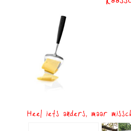
kaass
Heel iets anders, maar missch