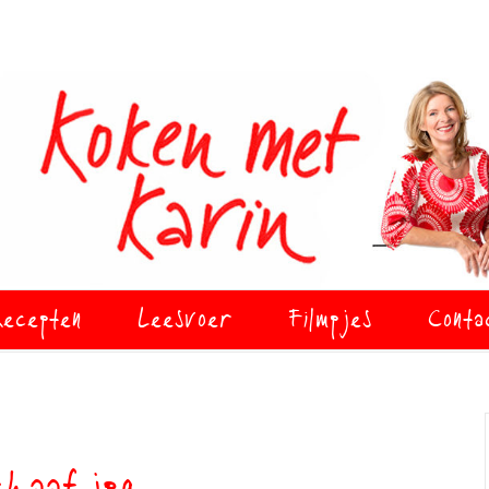
ecepten
Leesvoer
Filmpjes
Conta