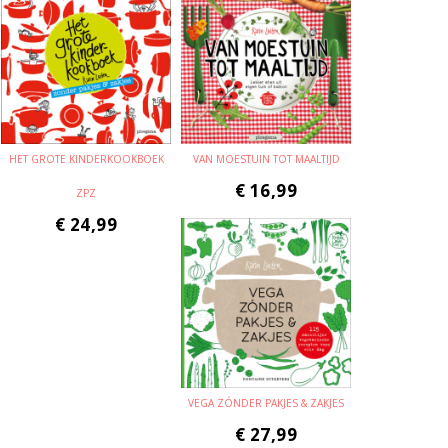
HET GROTE KINDERKOOKBOEK
VAN MOESTUIN TOT MAALTIJD
€
16,99
ZPZ
€
24,99
VEGA ZÓNDER PAKJES & ZAKJES
€
27,99