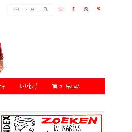
ct
Winkel
0 items
Primaire
Sidebar