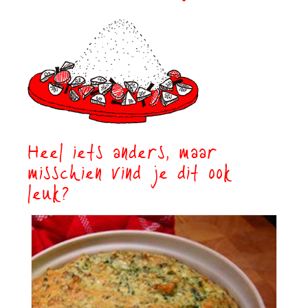
Heel iets anders, maar
misschien vind je dit ook
leuk?