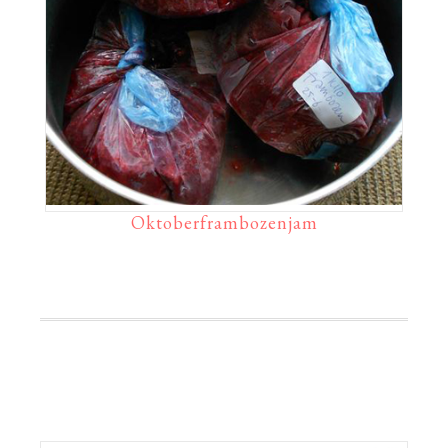
Oktoberframbozenjam
Primaire