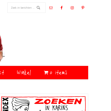
ct
Winkel
0 items
Primaire
Sidebar