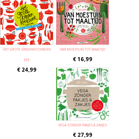
HET GROTE KINDERKOOKBOEK
VAN MOESTUIN TOT MAALTIJD
€
16,99
ZPZ
€
24,99
VEGA ZÓNDER PAKJES & ZAKJES
€
27,99