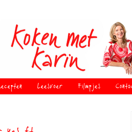
ecepten
Leesvoer
Filmpjes
Conta