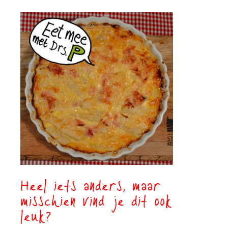
Heel iets anders, maar
misschien vind je dit ook
leuk?