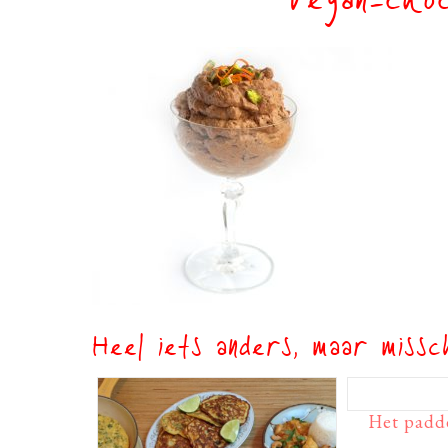
vegan-choc
Heel iets anders, maar missch
Het padd