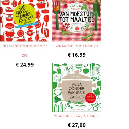
HET GROTE KINDERKOOKBOEK
VAN MOESTUIN TOT MAALTIJD
€
16,99
ZPZ
€
24,99
VEGA ZÓNDER PAKJES & ZAKJES
€
27,99