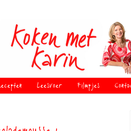
ecepten
Leesvoer
Filmpjes
Conta