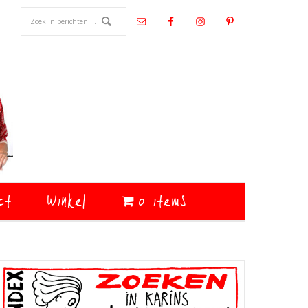
ct
Winkel
0 items
Primaire
Sidebar