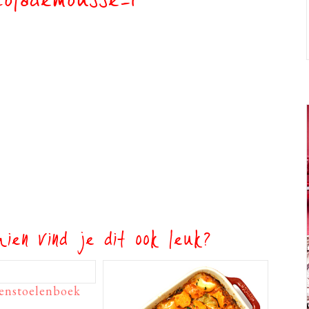
olademousse-1
ien vind je dit ook leuk?
enstoelenboek