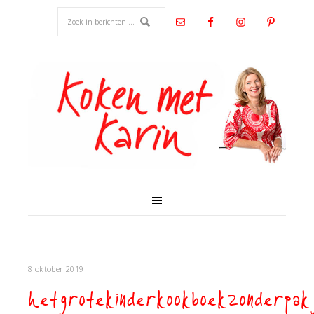
8 oktober 2019
hetgrotekinderkookboekzonderpak