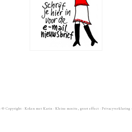
· ©
Copyright
·
Koken met Karin
· Kleine moeite, groot effect ·
Privacyverklaring
·