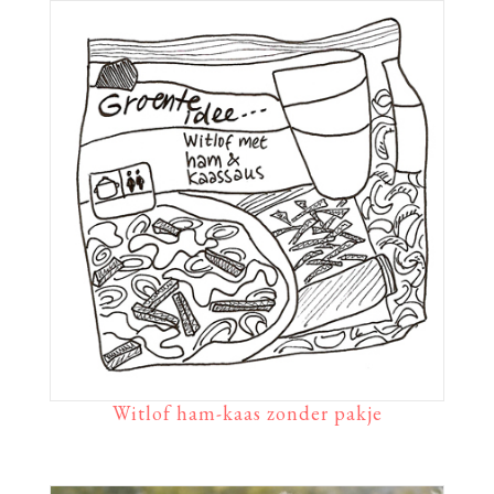
Witlof ham-kaas zonder pakje