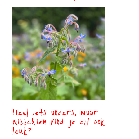
Heel iets anders, maar
misschien vind je dit ook
leuk?