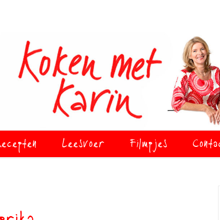
ecepten
Leesvoer
Filmpjes
Conta