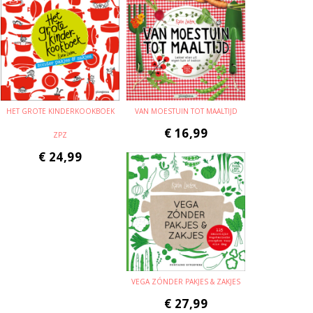
HET GROTE KINDERKOOKBOEK
VAN MOESTUIN TOT MAALTIJD
€
16,99
ZPZ
€
24,99
VEGA ZÓNDER PAKJES & ZAKJES
€
27,99