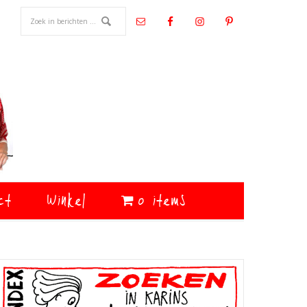
ct
Winkel
0 items
Primaire
Sidebar