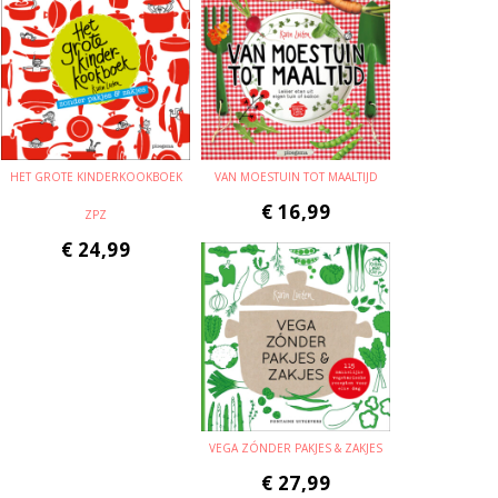
HET GROTE KINDERKOOKBOEK
VAN MOESTUIN TOT MAALTIJD
€
16,99
ZPZ
€
24,99
VEGA ZÓNDER PAKJES & ZAKJES
€
27,99