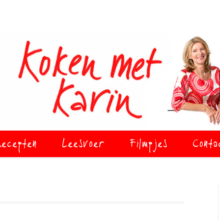
ecepten
Leesvoer
Filmpjes
Conta