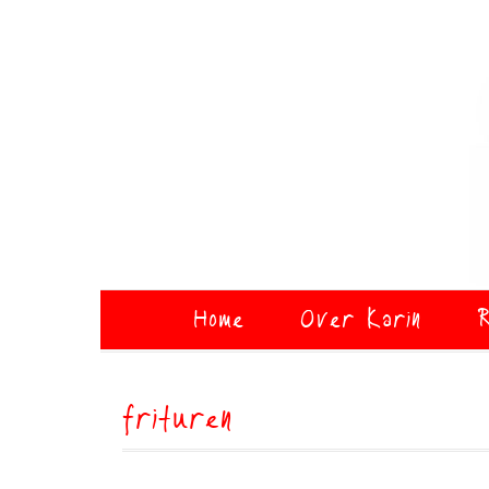
Home
Over Karin
R
frituren