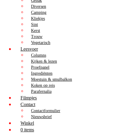
Gebak
Diversen
Camping
Kliekjes
Sint
Kerst
Trouw
Vegetarisch
Leesvoer
Columns
Kijken & lezen
Proefpanel
Ingrediënten
Moestuin & smulbalkon
Koken op reis
Parafernalia
Filmpjes
Contact
Contactformulier
Nieuwsbrief
Winkel
0 items