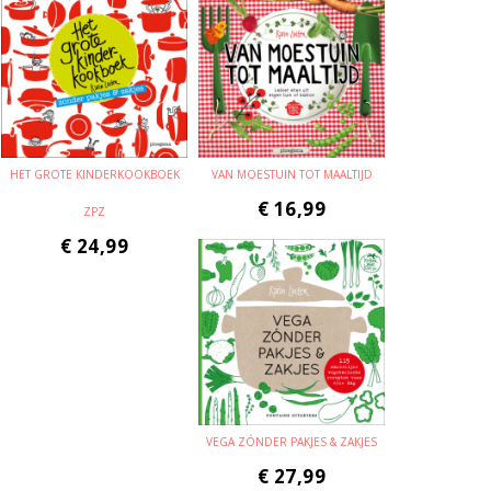
HET GROTE KINDERKOOKBOEK
VAN MOESTUIN TOT MAALTIJD
€
16,99
ZPZ
€
24,99
VEGA ZÓNDER PAKJES & ZAKJES
€
27,99