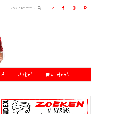
ct
Winkel
0 items
Primaire
Sidebar