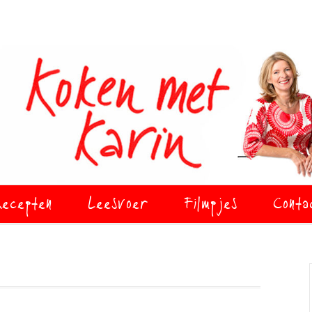
ecepten
Leesvoer
Filmpjes
Conta