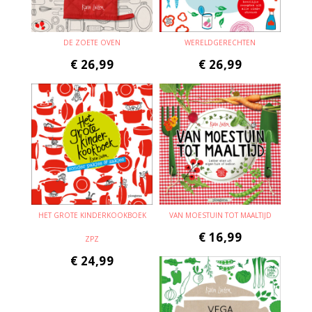
DE ZOETE OVEN
WERELDGERECHTEN
€
26,99
€
26,99
HET GROTE KINDERKOOKBOEK
VAN MOESTUIN TOT MAALTIJD
€
16,99
ZPZ
€
24,99