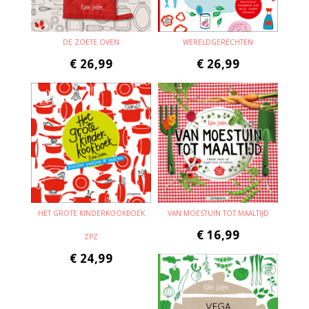
DE ZOETE OVEN
WERELDGERECHTEN
€
26,99
€
26,99
HET GROTE KINDERKOOKBOEK
VAN MOESTUIN TOT MAALTIJD
€
16,99
ZPZ
€
24,99