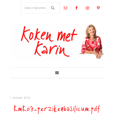
1 oktober 2016
KmK07-perzikenbasilicum.pdf