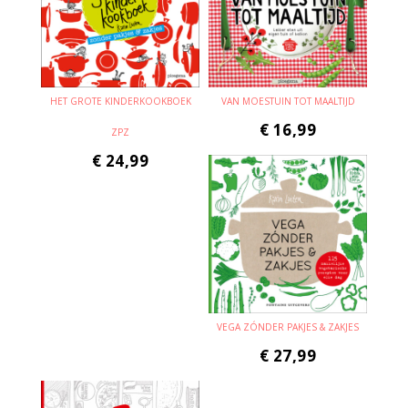
HET GROTE KINDERKOOKBOEK
VAN MOESTUIN TOT MAALTIJD
€
16,99
ZPZ
€
24,99
VEGA ZÓNDER PAKJES & ZAKJES
€
27,99