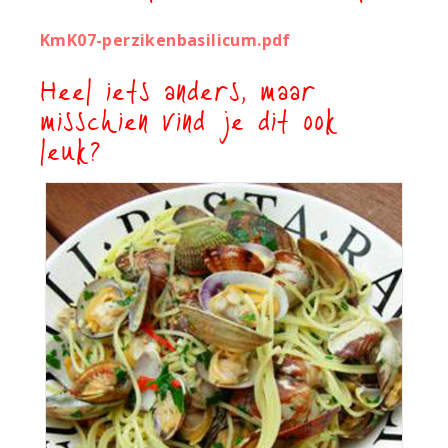
KmK07-perzikenbasilicum.pdf
Heel iets anders, maar
misschien vind je dit ook
leuk?