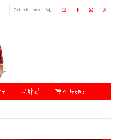
ct
Winkel
0 items
Primaire
Sidebar