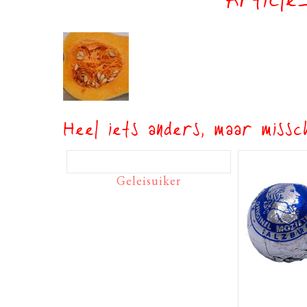
Article
Heel iets anders, maar missch
Geleisuiker