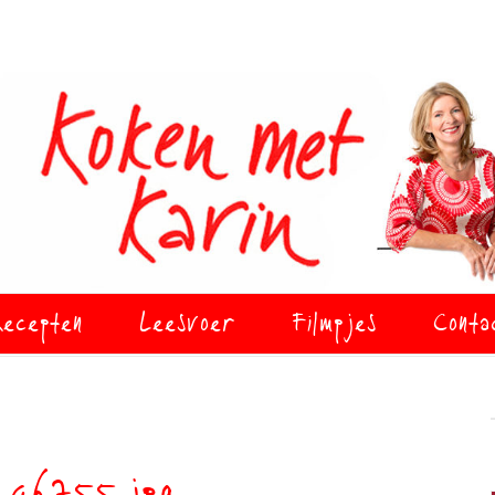
ecepten
Leesvoer
Filmpjes
Conta