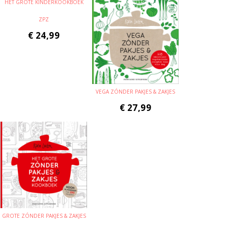
HET GROTE KINDERKOOKBOEK
ZPZ
€
24,99
VEGA ZÓNDER PAKJES & ZAKJES
€
27,99
GROTE ZÓNDER PAKJES & ZAKJES