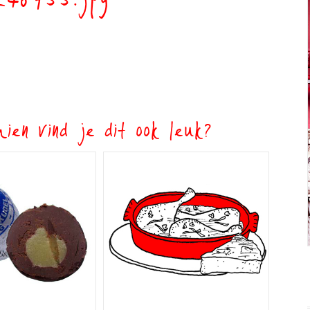
_46755.jpg
ien vind je dit ook leuk?