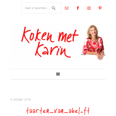
9 oktober 2018
taarten_van_abel-ft