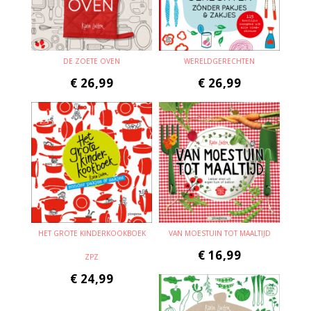
DE ZOETE OVEN
WERELDGERECHTEN
€
26,99
€
26,99
HET GROTE KINDERKOOKBOEK
VAN MOESTUIN TOT MAALTIJD
€
16,99
ZPZ
€
24,99