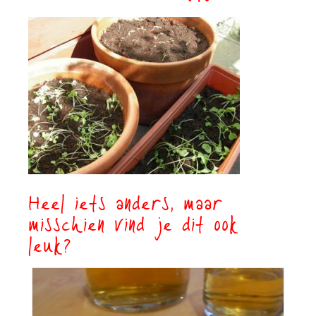
Heel iets anders, maar
misschien vind je dit ook
leuk?