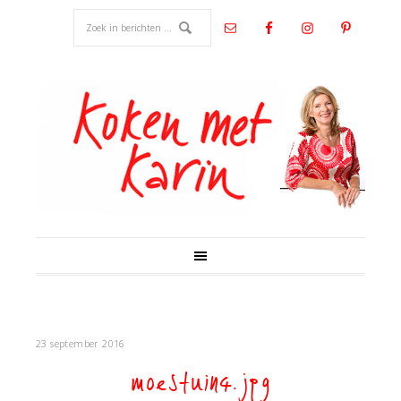
23 september 2016
moestuin4.jpg