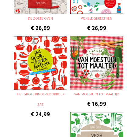
DE ZOETE OVEN
WERELDGERECHTEN
€
26,99
€
26,99
HET GROTE KINDERKOOKBOEK
VAN MOESTUIN TOT MAALTIJD
€
16,99
ZPZ
€
24,99