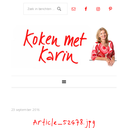
23 september 2016
Article_52478.jpg