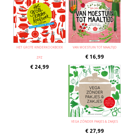
HET GROTE KINDERKOOKBOEK
VAN MOESTUIN TOT MAALTIJD
€
16,99
ZPZ
€
24,99
VEGA ZÓNDER PAKJES & ZAKJES
€
27,99