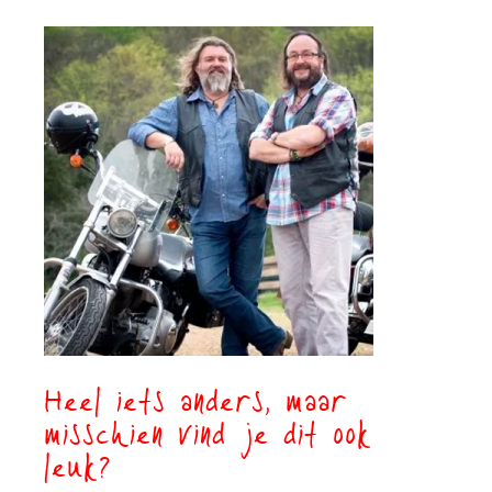
Heel iets anders, maar
misschien vind je dit ook
leuk?