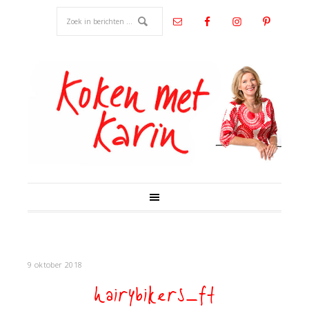
9 oktober 2018
hairybikers_ft