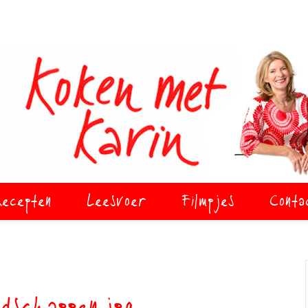
ecepten
Leesvoer
Filmpjes
Conta