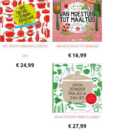
HET GROTE KINDERKOOKBOEK
VAN MOESTUIN TOT MAALTIJD
€
16,99
ZPZ
€
24,99
VEGA ZÓNDER PAKJES & ZAKJES
€
27,99