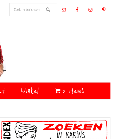
ct
Winkel
0 items
Primaire
Sidebar