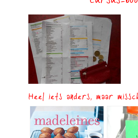
cursus-boo
Heel iets anders, maar missch