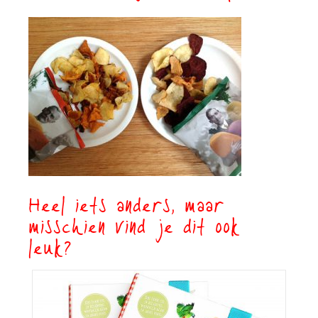
Heel iets anders, maar
misschien vind je dit ook
leuk?