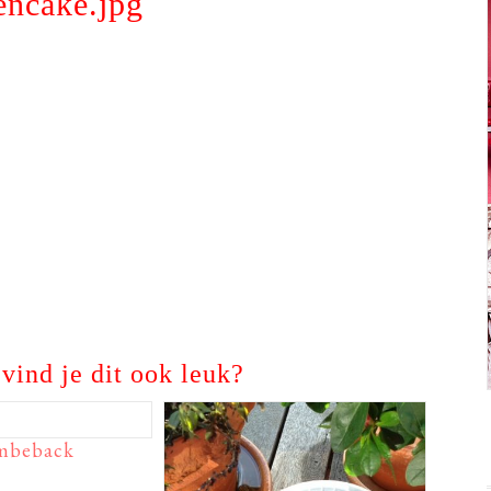
encake.jpg
vind je dit ook leuk?
mbeback