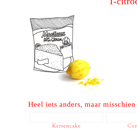
T-citro
Heel iets anders, maar misschien 
Kersencake
Co