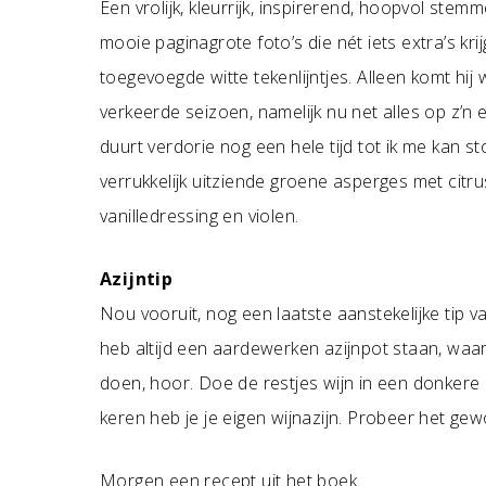
Een vrolijk, kleurrijk, inspirerend, hoopvol ste
mooie paginagrote foto’s die nét iets extra’s kri
toegevoegde witte tekenlijntjes. Alleen komt hij w
verkeerde seizoen, namelijk nu net alles op z’n 
duurt verdorie nog een hele tijd tot ik me kan st
verrukkelijk uitziende groene asperges met citru
vanilledressing en violen.
Azijntip
Nou vooruit, nog een laatste aanstekelijke tip va
heb altijd een aardewerken azijnpot staan, waar 
doen, hoor. Doe de restjes wijn in een donkere 
keren heb je je eigen wijnazijn. Probeer het ge
Morgen een recept uit het boek.