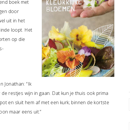
mmend boek met
jgen door
el uit in het
einde loopt. Het
orten op die
s-
n Jonathan: “Ik
de restjes wijn in gaan. Dat kun je thuis ook prima
pot en sluit hem af met een kurk; binnen de kortste
woon maar eens uit.”