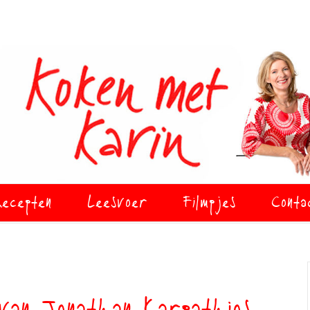
ecepten
Leesvoer
Filmpjes
Conta