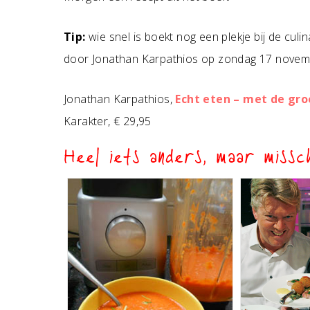
Tip:
wie snel is boekt nog een plekje bij de cul
door Jonathan Karpathios op zondag 17 novem
Jonathan Karpathios,
Echt eten – met de gro
Karakter, € 29,95
Heel iets anders, maar missch