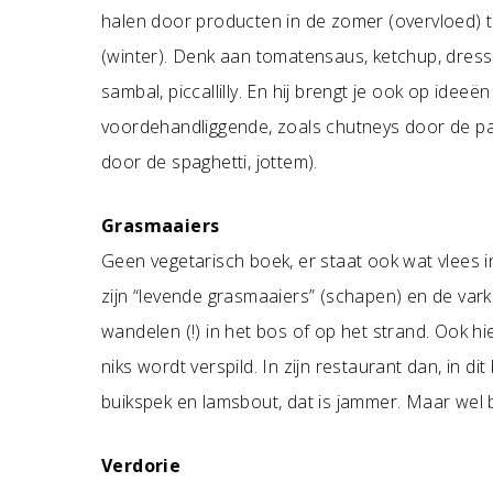
halen door producten in de zomer (overvloed) te
(winter). Denk aan tomatensaus, ketchup, dress
sambal, piccallilly. En hij brengt je ook op ide
voordehandliggende, zoals chutneys door de pa
door de spaghetti, jottem).
Grasmaaiers
Geen vegetarisch boek, er staat ook wat vlees in
zijn “levende grasmaaiers” (schapen) en de var
wandelen (!) in het bos of op het strand. Ook hier
niks wordt verspild. In zijn restaurant dan, in d
buikspek en lamsbout, dat is jammer. Maar wel be
Verdorie