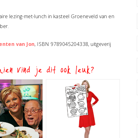
inaire lezing-met-lunch in kasteel Groeneveld van en
ber.
enten van Jon
, ISBN 9789045204338, uitgeverij
ien vind je dit ook leuk?