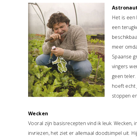
Astronau
Het is een 
een terugk
beschikbaa
meer omdat
Spaanse gr
vingers wer
geen teler.
hoeft echt
stoppen en 
Wecken
Vooral zijn basisrecepten vind ik leuk. Wecken,
invriezen, het ziet er allemaal doodsimpel uit. H