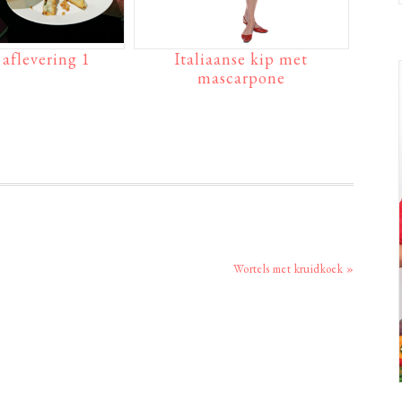
aflevering 1
Italiaanse kip met
mascarpone
Volgend
Wortels met kruidkoek »
bericht: