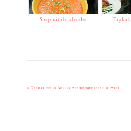
Soep uit de blender
Topkok 
Vorig
« Doe mee met de Antipakjesavondmatinee (editie twee)
bericht: