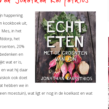
van Jonathan Karpathios
ijn happening.
n kookboek uit,
& Mes, in het
fddorp, het
 groenten, 20%
n bedenken en
kt wat er is,
 en wat hij daar
uiskok ook doet
wat hebben we in
en moestuin), wat ligt er nog in de koelkast en wat