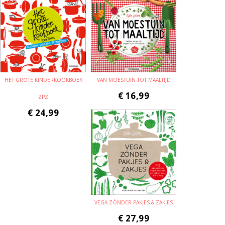
HET GROTE KINDERKOOKBOEK
VAN MOESTUIN TOT MAALTIJD
€
16,99
ZPZ
€
24,99
VEGA ZÓNDER PAKJES & ZAKJES
€
27,99