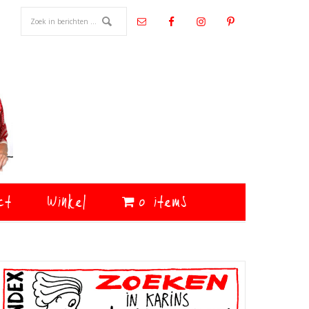
ct
Winkel
0 items
Primaire
Sidebar