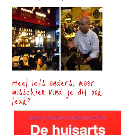
Heel iets anders, maar
misschien vind je dit ook
leuk?