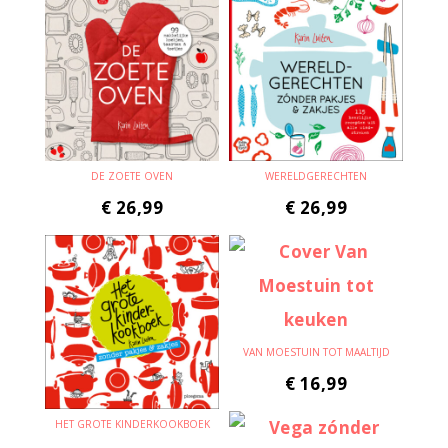
DE ZOETE OVEN
WERELDGERECHTEN
€
26,99
€
26,99
VAN MOESTUIN TOT MAALTIJD
€
16,99
HET GROTE KINDERKOOKBOEK