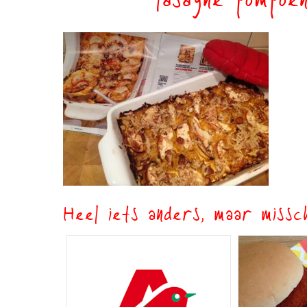
lasagne pompoe
Heel iets anders, maar missch