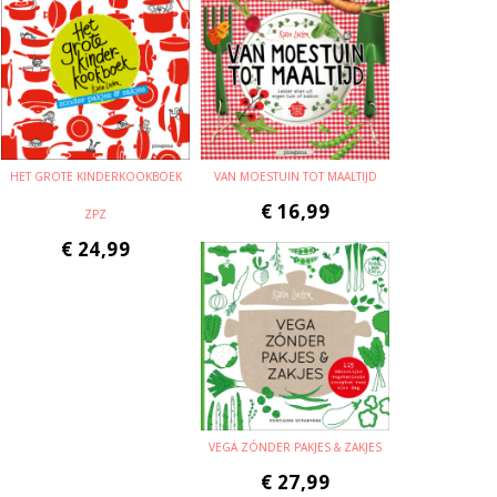
HET GROTE KINDERKOOKBOEK
VAN MOESTUIN TOT MAALTIJD
€
16,99
ZPZ
€
24,99
VEGA ZÓNDER PAKJES & ZAKJES
€
27,99