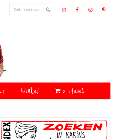
ct
Winkel
0 items
Primaire
Sidebar