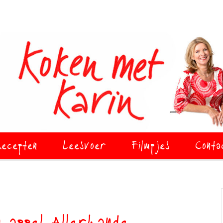
ecepten
Leesvoer
Filmpjes
Conta