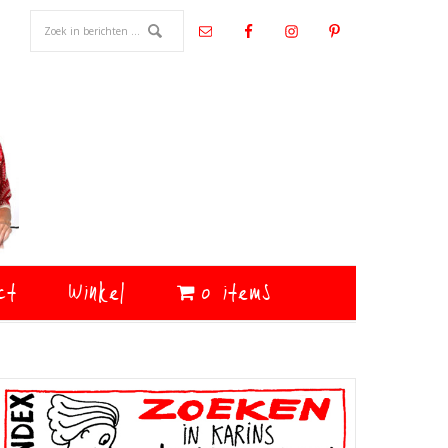
ct
Winkel
0 items
Primaire
Sidebar