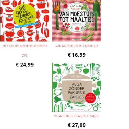
HET GROTE KINDERKOOKBOEK
VAN MOESTUIN TOT MAALTIJD
€
16,99
ZPZ
€
24,99
VEGA ZÓNDER PAKJES & ZAKJES
€
27,99