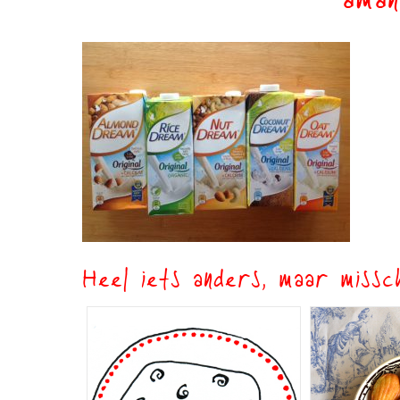
aman
Heel iets anders, maar missch