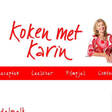
ecepten
Leesvoer
Filmpjes
Conta