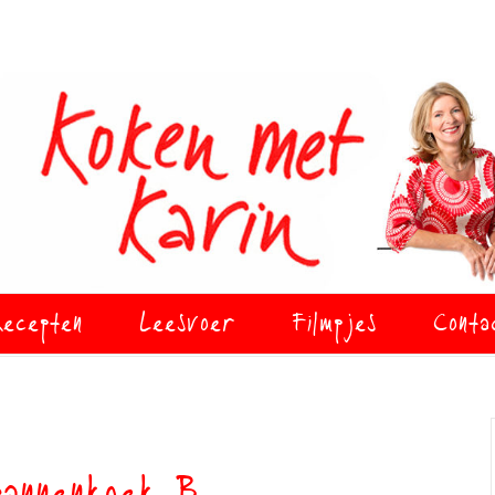
ecepten
Leesvoer
Filmpjes
Conta