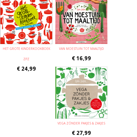
HET GROTE KINDERKOOKBOEK
VAN MOESTUIN TOT MAALTIJD
€
16,99
ZPZ
€
24,99
VEGA ZÓNDER PAKJES & ZAKJES
€
27,99