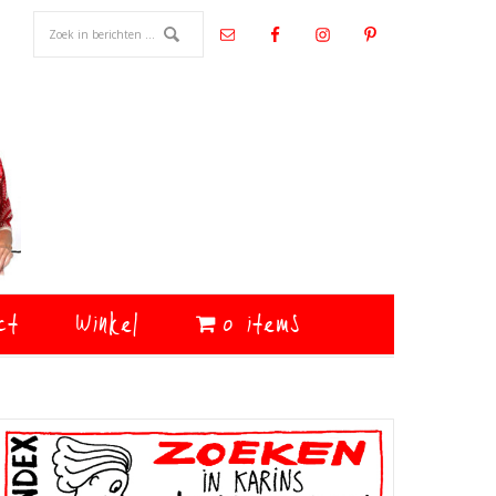
ct
Winkel
0 items
Primaire
Sidebar