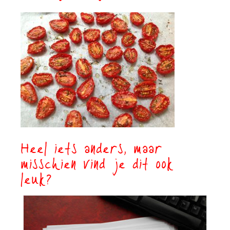
Heel iets anders, maar
misschien vind je dit ook
leuk?