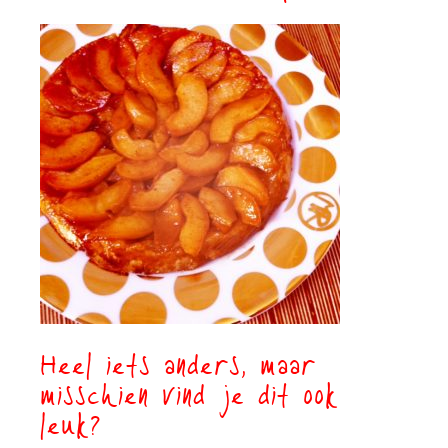
Heel iets anders, maar
misschien vind je dit ook
leuk?