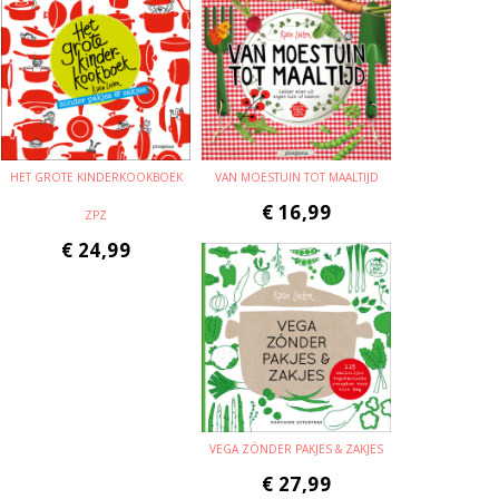
HET GROTE KINDERKOOKBOEK
VAN MOESTUIN TOT MAALTIJD
€
16,99
ZPZ
€
24,99
VEGA ZÓNDER PAKJES & ZAKJES
€
27,99