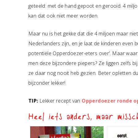
geteeld: met de hand gepoot en gerooid. 4 milj
kan dat ook niet meer worden.
Maar nu is het gekke dat die 4 miljoen maar niet
Nederlanders zijn, en je laat de kinderen even b
potentiële Opperdoezer-eters over’. Maar waar zi
men deze bijzondere piepers? Ze liggen zelfs bi
ze daar nog nooit heb gezien. Beter opletten du
bijzonder lekker!
TIP:
Lekker recept van
Opperdoezer ronde op 
Heel iets anders, maar missch