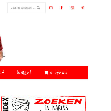
ct
Winkel
0 items
Primaire
Sidebar