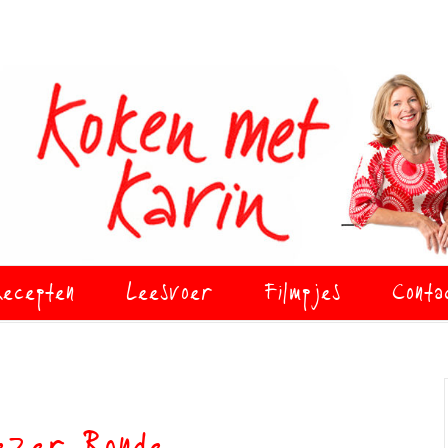
ecepten
Leesvoer
Filmpjes
Conta