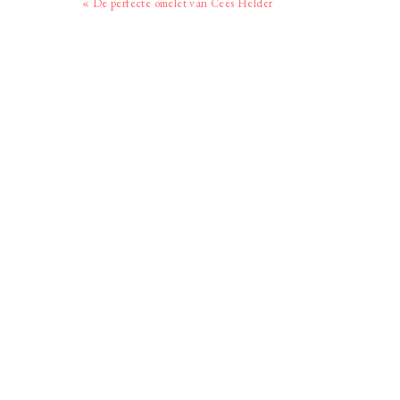
Vorig
« De perfecte omelet van Cees Helder
bericht: