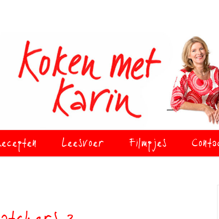
ecepten
Leesvoer
Filmpjes
Conta