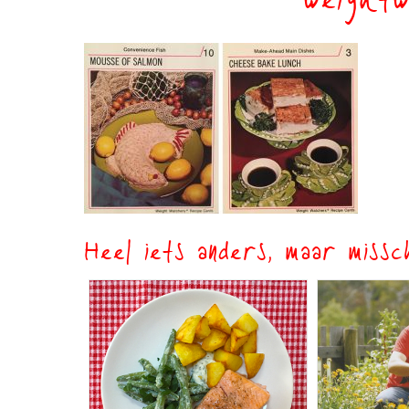
weight
Heel iets anders, maar missch