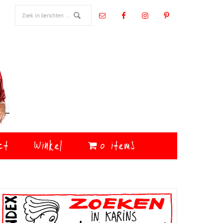
ct
Winkel
0 items
Primaire
Sidebar