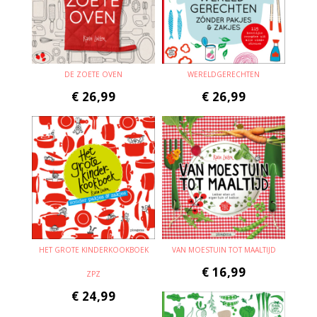
DE ZOETE OVEN
WERELDGERECHTEN
€
26,99
€
26,99
HET GROTE KINDERKOOKBOEK
VAN MOESTUIN TOT MAALTIJD
€
16,99
ZPZ
€
24,99