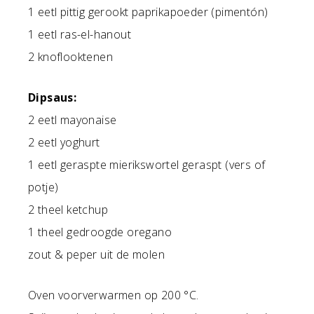
1 eetl pittig gerookt paprikapoeder (pimentón)
1 eetl ras-el-hanout
2 knoflooktenen
Dipsaus:
2 eetl mayonaise
2 eetl yoghurt
1 eetl geraspte mierikswortel geraspt (vers of
potje)
2 theel ketchup
1 theel gedroogde oregano
zout & peper uit de molen
Oven voorverwarmen op 200 °C.