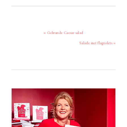
Vorig
« Gebrande Caesar salad
bericht:
Volgend
Salade met flageolets »
bericht:
Primaire
Sidebar