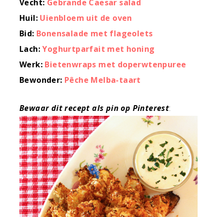
Vecht:
Gebrande Caesar salad
Huil:
Uienbloem uit de oven
Bid:
Bonensalade met flageolets
Lach:
Yoghurtparfait met honing
Werk:
Bietenwraps met doperwtenpuree
Bewonder:
Pêche Melba-taart
Bewaar dit recept als pin op Pinterest
: