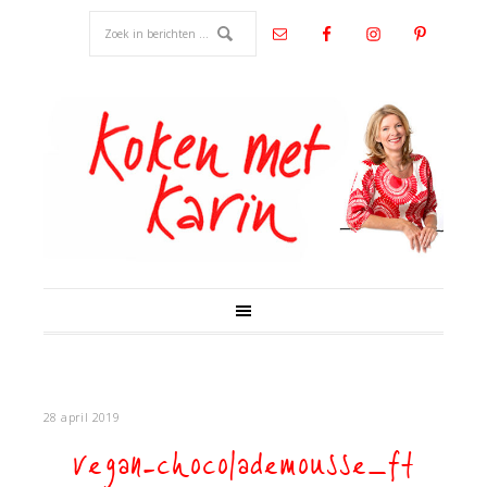
28 april 2019
vegan-chocolademousse_ft