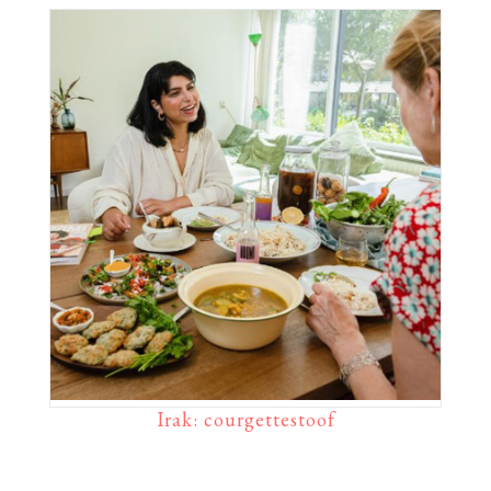
Irak: courgettestoof