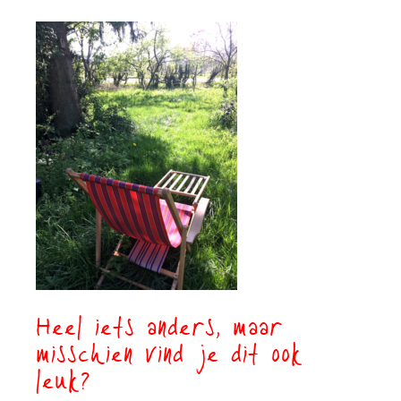
Heel iets anders, maar
misschien vind je dit ook
leuk?