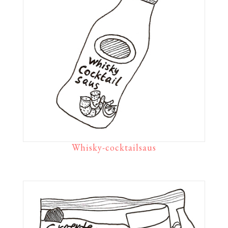
Whisky-cocktailsaus