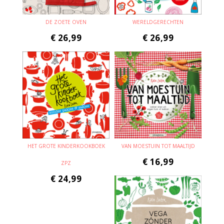
DE ZOETE OVEN
WERELDGERECHTEN
€
26,99
€
26,99
HET GROTE KINDERKOOKBOEK
VAN MOESTUIN TOT MAALTIJD
€
16,99
ZPZ
€
24,99