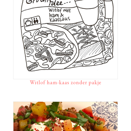
Witlof ham-kaas zonder pakje