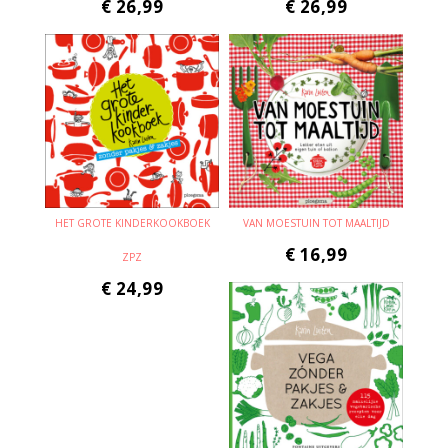
€
26,99
€
26,99
HET GROTE KINDERKOOKBOEK
VAN MOESTUIN TOT MAALTIJD
€
16,99
ZPZ
€
24,99