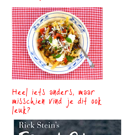
Heel iets anders, maar
misschien vind je dit ook
leuk?