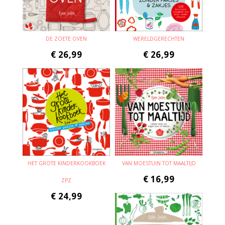
DE ZOETE OVEN
WERELDGERECHTEN
€
26,99
€
26,99
HET GROTE KINDERKOOKBOEK
VAN MOESTUIN TOT MAALTIJD
€
16,99
ZPZ
€
24,99