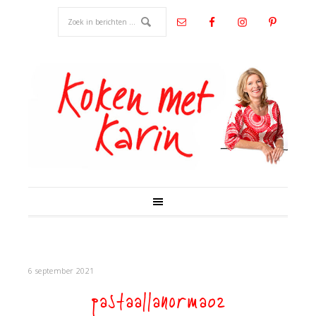
6 september 2021
pastaallanorma02