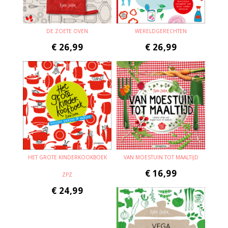
DE ZOETE OVEN
WERELDGERECHTEN
€
26,99
€
26,99
HET GROTE KINDERKOOKBOEK
VAN MOESTUIN TOT MAALTIJD
€
16,99
ZPZ
€
24,99