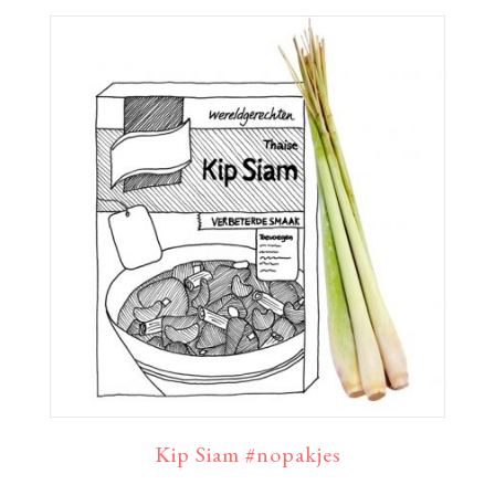
Kip Siam #nopakjes