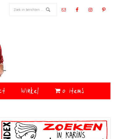
ct
Winkel
0 items
Primaire
Sidebar