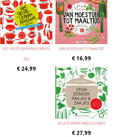
HET GROTE KINDERKOOKBOEK
VAN MOESTUIN TOT MAALTIJD
€
16,99
ZPZ
€
24,99
VEGA ZÓNDER PAKJES & ZAKJES
€
27,99