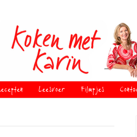
ecepten
Leesvoer
Filmpjes
Conta