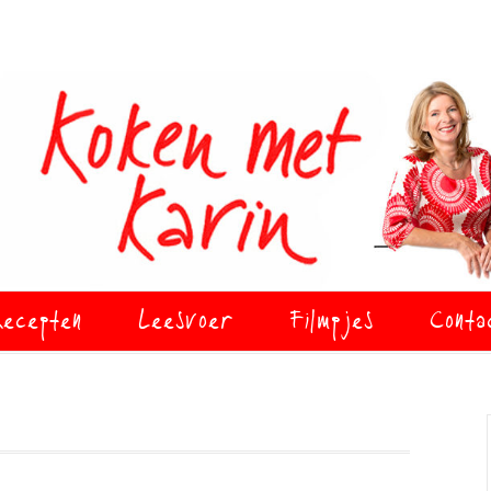
ecepten
Leesvoer
Filmpjes
Conta