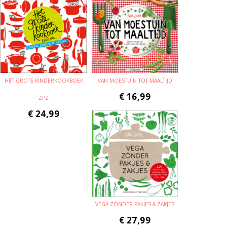
HET GROTE KINDERKOOKBOEK
VAN MOESTUIN TOT MAALTIJD
€
16,99
ZPZ
€
24,99
VEGA ZÓNDER PAKJES & ZAKJES
€
27,99