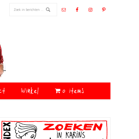
ct
Winkel
0 items
Primaire
Sidebar